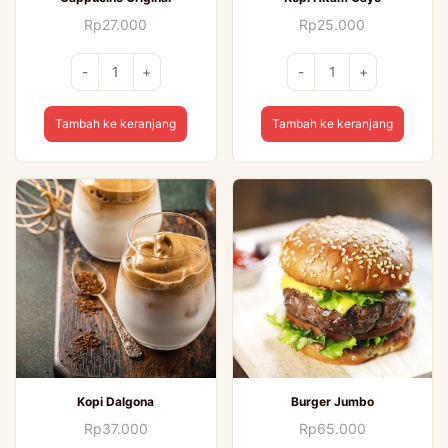
Rp
27.000
Rp
25.000
Kuantitas
Kuantitas
-
+
-
+
Cappucino
Kopi
Original
Hitam
Tambah ke keranjang
Tambah ke keranjang
Gayo
Kopi Dalgona
Burger Jumbo
Rp
37.000
Rp
65.000