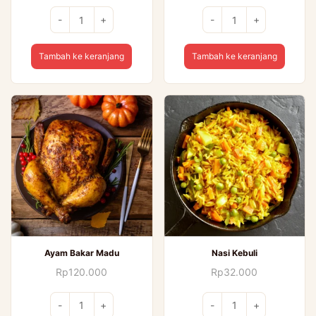
Kuantitas
Kuantitas
-
+
-
+
Kopi
Burger
Dalgona
Jumbo
Tambah ke keranjang
Tambah ke keranjang
Ayam Bakar Madu
Nasi Kebuli
Rp
120.000
Rp
32.000
Kuantitas
Kuantitas
-
+
-
+