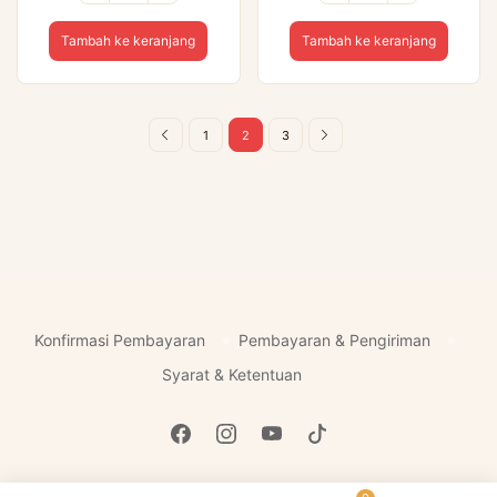
Ayam
Nasi
Bakar
Kebuli
Tambah ke keranjang
Tambah ke keranjang
Madu
1
2
3
Konfirmasi Pembayaran
Pembayaran & Pengiriman
Syarat & Ketentuan