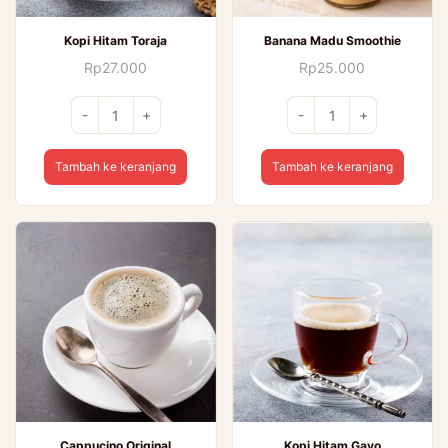
Kopi Hitam Toraja
Banana Madu Smoothie
Rp
27.000
Rp
25.000
Kuantitas
Kuantitas
-
+
-
+
Kopi
Banana
Hitam
Madu
Tambah ke keranjang
Tambah ke keranjang
Toraja
Smoothie
Cappucino Original
Kopi Hitam Gayo